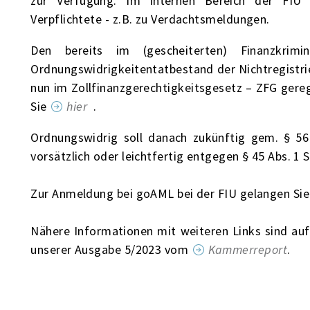
zur Verfügung. Im internen Bereich der FIU 
Verpflichtete - z.B. zu Verdachtsmeldungen.
Den bereits im (gescheiterten) Finanzkrimin
Ordnungswidrigkeitentatbestand der Nichtregistrie
nun im Zollfinanzgerechtigkeitsgesetz – ZFG gere
Sie
hier
.
Ordnungswidrig soll danach zukünftig gem. § 56
vorsätzlich oder leichtfertig entgegen § 45 Abs. 1 S
Zur Anmeldung bei goAML bei der FIU gelangen Si
Nähere Informationen mit weiteren Links sind au
unserer Ausgabe 5/2023 vom
Kammerreport
.