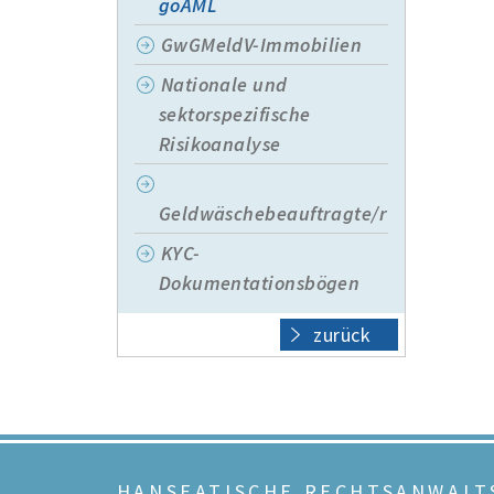
goAML
GwGMeldV-Immobilien
Nationale und
sektorspezifische
Risikoanalyse
Geldwäschebeauftragte/r
KYC-
Dokumentationsbögen
zurück
HANSEATISCHE RECHTSANWAL